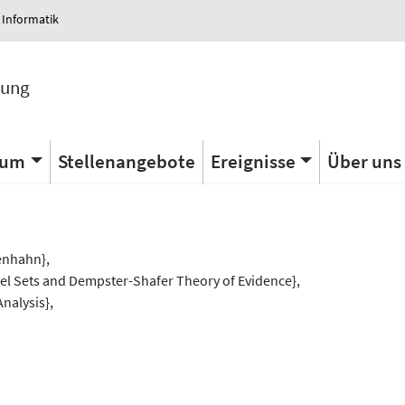
 Informatik
tung
ium
Stellenangebote
Ereignisse
Über uns
s
enhahn},
vel Sets and Dempster-Shafer Theory of Evidence},
nalysis},