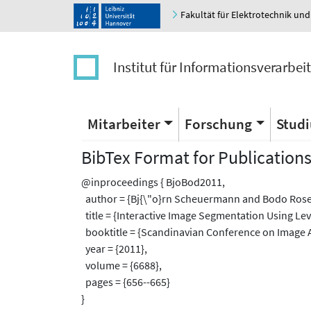
Fakultät für Elektrotechnik und
Institut für Informationsverarbei
Mitarbeiter
Forschung
Stud
BibTex Format for Publication
@inproceedings { BjoBod2011,
author = {Bj{\"o}rn Scheuermann and Bodo Ros
title = {Interactive Image Segmentation Using Le
booktitle = {Scandinavian Conference on Image A
year = {2011},
volume = {6688},
pages = {656--665}
}