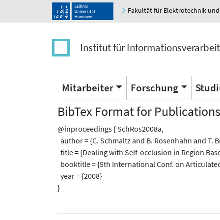
Fakultät für Elektrotechnik und
Institut für Informationsverarbei
Mitarbeiter
Forschung
Stud
BibTex Format for Publication
@inproceedings { SchRos2008a,
author = {C. Schmaltz and B. Rosenhahn and T. B
title = {Dealing with Self-occlusion in Region Ba
booktitle = {5th International Conf. on Articula
year = {2008}
}