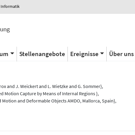
 Informatik
tung
ium
Stellenangebote
Ereignisse
Über uns
s
rox and J. Weickert and L. Wietzke and G. Sommer},
sed Motion Capture by Means of Internal Regions },
ted Motion and Deformable Objects AMDO, Mallorca, Spain},