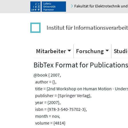
Fakultät für Elektrotechnik und
Institut für Informationsverarbei
Mitarbeiter
Forschung
Stud
BibTex Format for Publication
@book { 2007,
author = {},
title = {2nd Workshop on Human Motion - Unders
publisher = {Springer Verlag},
year = {2007},
isbn = {978-3-540-75702-3},
month = nov,
volume = {4814}