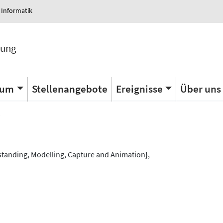
 Informatik
tung
ium
Stellenangebote
Ereignisse
Über uns
s
tanding, Modelling, Capture and Animation},