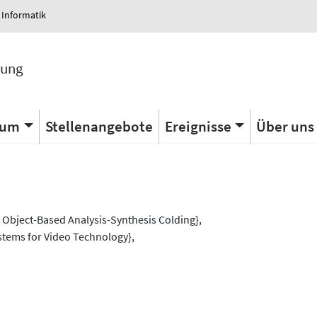
 Informatik
tung
ium
Stellenangebote
Ereignisse
Über uns
s
n Object-Based Analysis-Synthesis Colding},
ystems for Video Technology},