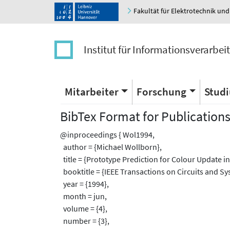
Fakultät für Elektrotechnik und
Institut für Informationsverarbei
Mitarbeiter
Forschung
Stud
BibTex Format for Publication
@inproceedings { Wol1994,
author = {Michael Wollborn},
title = {Prototype Prediction for Colour Update i
booktitle = {IEEE Transactions on Circuits and S
year = {1994},
month = jun,
volume = {4},
number = {3},