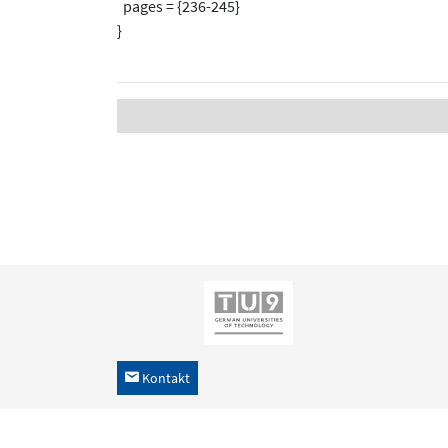
pages = {236-245}
}
Kontakt
h