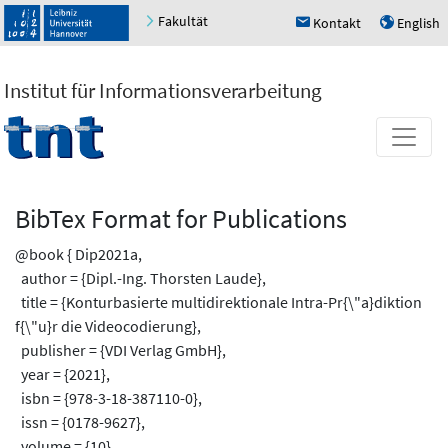
Fakultät
Kontakt
English
h
u
Institut für Informationsverarbeitung
BibTex Format for Publications
@book { Dip2021a,
author = {Dipl.-Ing. Thorsten Laude},
title = {Konturbasierte multidirektionale Intra-Pr{\"a}diktion
f{\"u}r die Videocodierung},
publisher = {VDI Verlag GmbH},
year = {2021},
isbn = {978-3-18-387110-0},
issn = {0178-9627},
volume = {10},