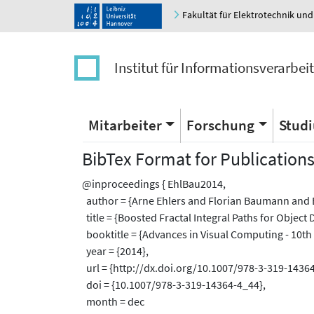
Fakultät für Elektrotechnik und
Institut für Informationsverarbei
Mitarbeiter
Forschung
Stud
BibTex Format for Publication
@inproceedings { EhlBau2014,
author = {Arne Ehlers and Florian Baumann and
title = {Boosted Fractal Integral Paths for Object 
booktitle = {Advances in Visual Computing - 10t
year = {2014},
url = {http://dx.doi.org/10.1007/978-3-319-14364
doi = {10.1007/978-3-319-14364-4_44},
month = dec