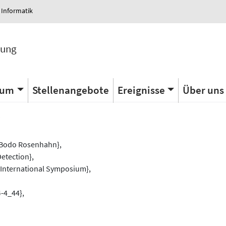
 Informatik
tung
ium
Stellenangebote
Ereignisse
Über uns
s
 Bodo Rosenhahn},
Detection},
h International Symposium},
-4_44},