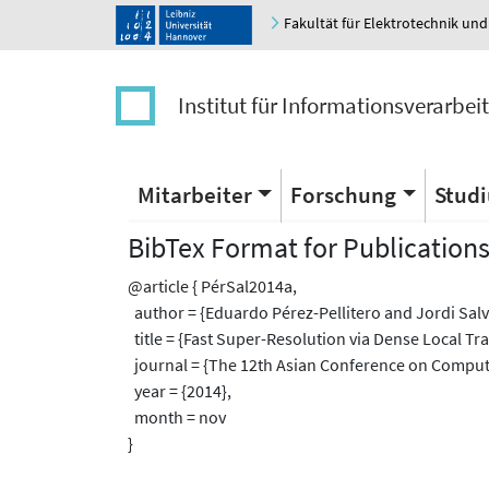
Fakultät für Elektrotechnik und
Institut für Informationsverarbei
Mitarbeiter
Forschung
Stud
BibTex Format for Publication
@article { PérSal2014a,
author = {Eduardo Pérez-Pellitero and Jordi Sal
title = {Fast Super-Resolution via Dense Local Tr
journal = {The 12th Asian Conference on Compute
year = {2014},
month = nov
}