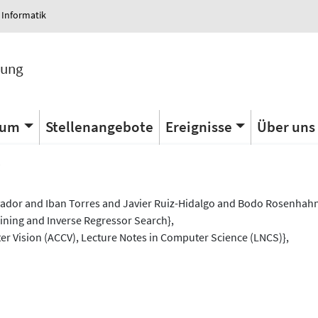
 Informatik
tung
ium
Stellenangebote
Ereignisse
Über uns
s
vador and Iban Torres and Javier Ruiz-Hidalgo and Bodo Rosenhahn
aining and Inverse Regressor Search},
r Vision (ACCV), Lecture Notes in Computer Science (LNCS)},