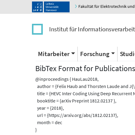
Fakultät für Elektrotechnik und
Institut für Informationsverarbei
Mitarbeiter
Forschung
Stud
BibTex Format for Publication
@inproceedings { HauLau2018,
author = {Felix Haub and Thorsten Laude and J{
title = {HEVC Inter Coding Using Deep Recurrent N
booktitle = {arXiv Preprint 1812.02137 },
year = {2018},
url = {https://arxiv.org/abs/1812.02137},
month = dec
}