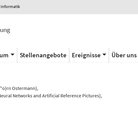
 Informatik
tung
ium
Stellenangebote
Ereignisse
Über uns
s
\"o}rn Ostermann},
eural Networks and Artificial Reference Pictures},