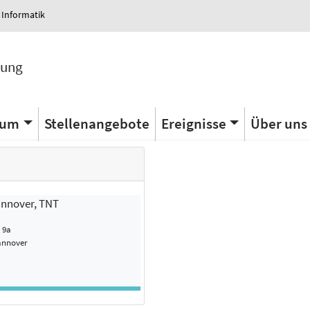
 Informatik
tung
ium
Stellenangebote
Ereignisse
Über uns
annover, TNT
. 9a
annover