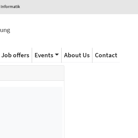
 Informatik
tung
Job offers
Events
About Us
Contact