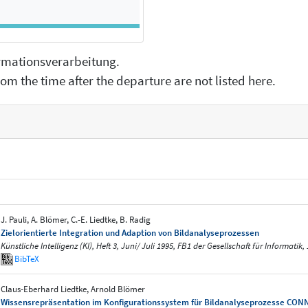
formationsverarbeitung.
om the time after the departure are not listed here.
J. Pauli, A. Blömer, C.-E. Liedtke, B. Radig
Zielorientierte Integration und Adaption von Bildanalyseprozessen
Künstliche Intelligenz (KI), Heft 3, Juni/ Juli 1995, FB1 der Gesellschaft für Informatik,
BibTeX
Claus-Eberhard Liedtke, Arnold Blömer
Wissensrepräsentation im Konfigurationssystem für Bildanalyseprozesse CON