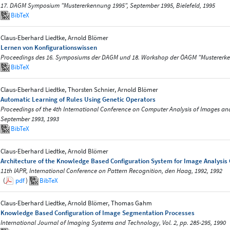
17. DAGM Symposium "Mustererkennung 1995", September 1995, Bielefeld, 1995
BibTeX
Claus-Eberhard Liedtke, Arnold Blömer
Lernen von Konfigurationswissen
Proceedings des 16. Symposiums der DAGM und 18. Workshop der ÖAGM "Mustererken
BibTeX
Claus-Eberhard Liedtke, Thorsten Schnier, Arnold Blömer
Automatic Learning of Rules Using Genetic Operators
Proceedings of the 4th International Conference on Computer Analysis of Images an
September 1993, 1993
BibTeX
Claus-Eberhard Liedtke, Arnold Blömer
Architecture of the Knowledge Based Configuration System for Image Analysi
11th IAPR, International Conference on Pattern Recognition, den Haag, 1992, 1992
(
pdf
)
BibTeX
Claus-Eberhard Liedtke, Arnold Blömer, Thomas Gahm
Knowledge Based Configuration of Image Segmentation Processes
International Journal of Imaging Systems and Technology, Vol. 2, pp. 285-295, 1990