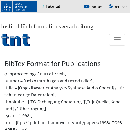
Fakultät
Contact
Deutsch
h
u
Institut für Informationsverarbeitung
BibTex Format for Publications
@inproceedings { PurEdl1998b,
author = {Heiko Purnhagen and Bernd Edler},
title = {Objektbasierter Analyse/Synthese Audio Coder f{\"u}r
sehr niedrige Datenraten},
booktitle = {ITG-Fachtagung Codierung f{\"u}r Quelle, Kanal
und {\"U}bertragung},
year = {1998},
url = {ftp://ftp.tnt.uni-hannover.de/pub/papers/1998/ITG98-
HPBE.ps.gz},