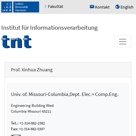
Fakultät
Kontakt
English
h
u
Institut für Informationsverarbeitung
Prof. Xinhua Zhuang
Univ. of. Missouri-Columbia,Dept. Elec.+ Comp.Eng.
Engineering Building West
Columbia Missouri 65211
Tel.:
+1-314-882-2382
Fax:
+1-314-882-0397