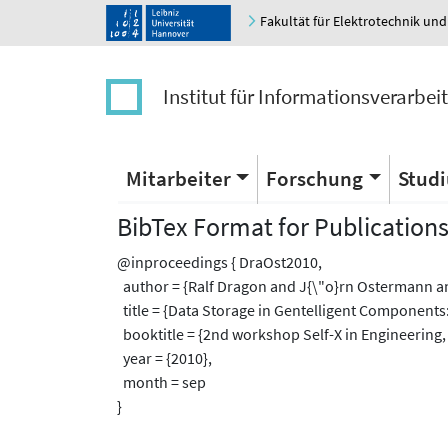
Fakultät für Elektrotechnik und
Institut für Informationsverarbei
Mitarbeiter
Forschung
Stud
BibTex Format for Publication
@inproceedings { DraOst2010,
author = {Ralf Dragon and J{\"o}rn Ostermann a
title = {Data Storage in Gentelligent Components:
booktitle = {2nd workshop Self-X in Engineering, 
year = {2010},
month = sep
}