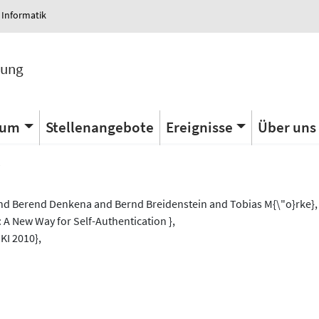
 Informatik
tung
ium
Stellenangebote
Ereignisse
Über uns
s
nd Berend Denkena and Bernd Breidenstein and Tobias M{\"o}rke},
 A New Way for Self-Authentication },
KI 2010},