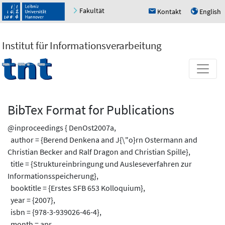
Fakultät
Kontakt
English
h
u
Institut für Informationsverarbeitung
BibTex Format for Publications
@inproceedings { DenOst2007a,
author = {Berend Denkena and J{\"o}rn Ostermann and
Christian Becker and Ralf Dragon and Christian Spille},
title = {Struktureinbringung und Ausleseverfahren zur
Informationsspeicherung},
booktitle = {Erstes SFB 653 Kolloquium},
year = {2007},
isbn = {978-3-939026-46-4},
month = apr