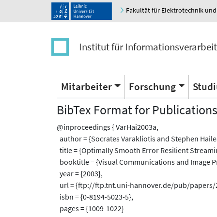
Fakultät für Elektrotechnik und
Institut für Informationsverarbei
Mitarbeiter
Forschung
Stud
BibTex Format for Publication
@inproceedings { VarHai2003a,
author = {Socrates Varakliotis and Stephen Hail
title = {Optimally Smooth Error Resilient Stream
booktitle = {Visual Communications and Image Pr
year = {2003},
url = {ftp://ftp.tnt.uni-hannover.de/pub/papers
isbn = {0-8194-5023-5},
pages = {1009-1022}