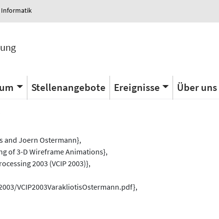
 Informatik
tung
ium
Stellenangebote
Ereignisse
Über uns
s
es and Joern Ostermann},
ing of 3-D Wireframe Animations},
ocessing 2003 (VCIP 2003)},
/2003/VCIP2003VarakliotisOstermann.pdf},