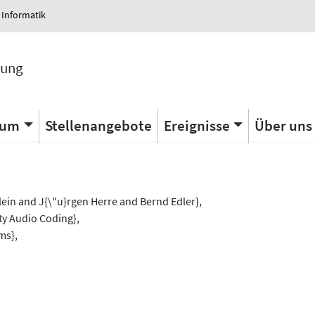
 Informatik
tung
ium
Stellenangebote
Ereignisse
Über uns
s
ein and J{\"u}rgen Herre and Bernd Edler},
ity Audio Coding},
ms},