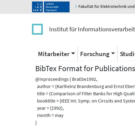
Fakultät für Elektrotechnik und
Institut für Informationsverarbei
Mitarbeiter
Forschung
Stud
BibTex Format for Publication
@inproceedings { BraEbe1992,
author = {Karlheinz Brandenburg and Ernst Eberl
title = {Comparison of Filter Banks for High Qual
booktitle = {IEEE Int. Symp. on Circuits and Syste
year = {1992},
month = may
}