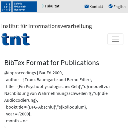
Fakultät
Kontakt
English
h
u
Institut für Informationsverarbeitung
BibTex Format for Publications
@inproceedings { BauEdl2000,
author = {Frank Baumgarte and Bernd Edler},
title = {Ein Psychophysiologisches Geh{\"o}rmodell zur
Nachbildung von Wahrnehmungsschwellen f{\"u}r die
Audiocodierung},
booktitle = {DFG-Abschlu{\"s}kolloquium},
year = {2000},
month = oct
}