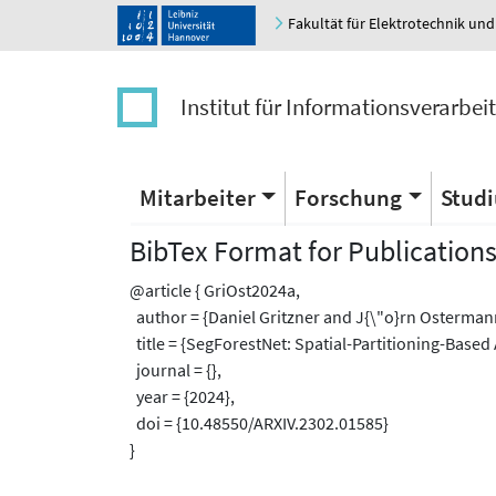
Fakultät für Elektrotechnik und
Institut für Informationsverarbei
Mitarbeiter
Forschung
Stud
BibTex Format for Publication
@article { GriOst2024a,
author = {Daniel Gritzner and J{\"o}rn Osterman
title = {SegForestNet: Spatial-Partitioning-Based
journal = {},
year = {2024},
doi = {10.48550/ARXIV.2302.01585}
}