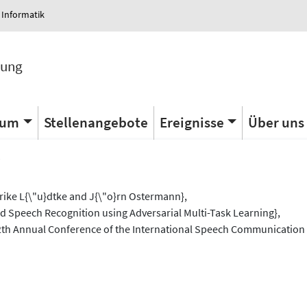
 Informatik
tung
ium
Stellenangebote
Ereignisse
Über uns
s
ike L{\"u}dtke and J{\"o}rn Ostermann},
ild Speech Recognition using Adversarial Multi-Task Learning},
th Annual Conference of the International Speech Communication 