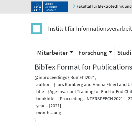
Fakultät für Elektrotechnik und
Institut für Informationsverarbei
Mitarbeiter
Forschung
Stud
BibTex Format for Publication
@inproceedings { RumEhl2021,
author = {Lars Rumberg and Hanna Ehlert and Ulr
title = {Age-Invariant Training for End-to-End Ch
booktitle = {Proceedings INTERSPEECH 2021 -- 22
year = {2021},
month = aug
}