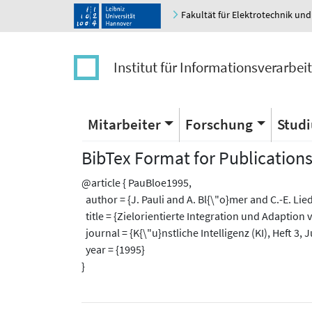
Fakultät für Elektrotechnik und
Institut für Informationsverarbei
Mitarbeiter
Forschung
Stud
BibTex Format for Publication
@article { PauBloe1995,
author = {J. Pauli and A. Bl{\"o}mer and C.-E. Lie
title = {Zielorientierte Integration und Adaption
journal = {K{\"u}nstliche Intelligenz (KI), Heft 3, 
year = {1995}
}