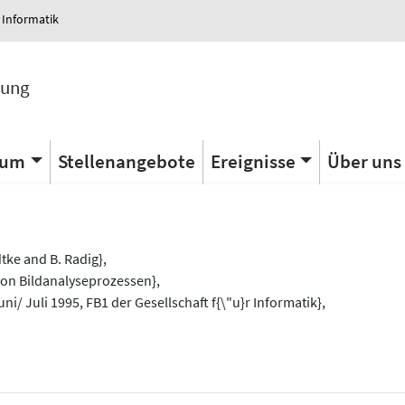
 Informatik
tung
ium
Stellenangebote
Ereignisse
Über uns
s
dtke and B. Radig},
 von Bildanalyseprozessen},
Juni/ Juli 1995, FB1 der Gesellschaft f{\"u}r Informatik},