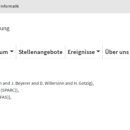
 Informatik
tung
ium
Stellenangebote
Ereignisse
Über uns
s
and J. Beyerer and D. Willersinn and H. Gotzig},
 (SPARC)},
FAS)},