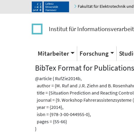
Fakultät für Elektrotechnik und
Institut für Informationsverarbei
Mitarbeiter
Forschung
Stud
BibTex Format for Publication
@article { RufZie2014b,
author = {M. Ruf and J.R. Ziehn and B. Rosenhahn 
title = {Situation Prediction and Reacting Control
journal = {9. Workshop Fahrerassistenzsysteme (
year = {2014},
isbn = {978-3-00-044955-0},
pages = {55-66}
}