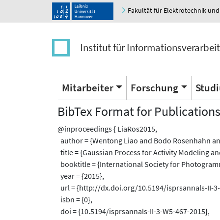
Fakultät für Elektrotechnik und
Institut für Informationsverarbei
Mitarbeiter
Forschung
Stud
BibTex Format for Publication
@inproceedings { LiaRos2015,
author = {Wentong Liao and Bodo Rosenhahn and
title = {Gaussian Process for Activity Modeling a
booktitle = {International Society for Photogra
year = {2015},
url = {http://dx.doi.org/10.5194/isprsannals-II-
isbn = {0},
doi = {10.5194/isprsannals-II-3-W5-467-2015},