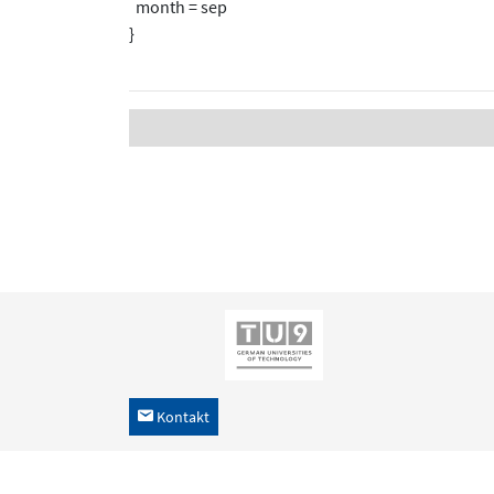
month = sep
}
Kontakt
h