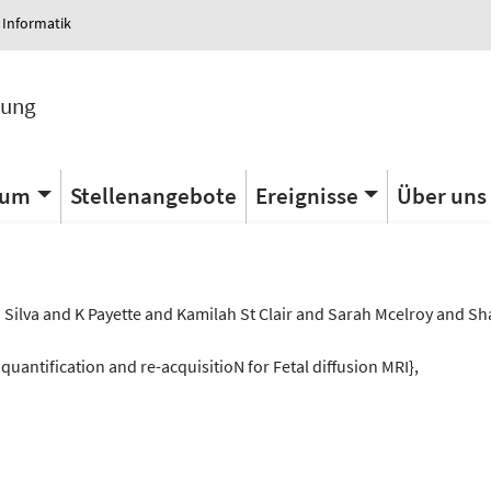
 Informatik
tung
ium
Stellenangebote
Ereignisse
Über uns
s
 Silva and K Payette and Kamilah St Clair and Sarah Mcelroy and Sh
uantification and re-acquisitioN for Fetal diffusion MRI},