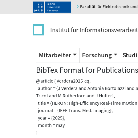
Fakultät für Elektrotechnik und
Institut für Informationsverarbei
Mitarbeiter
Forschung
Stud
BibTex Format for Publication
@article { Verdera2025-cq,
author = {J Verdera and Antonia Bortolazzi and S
Tricot and M Rutherford and J Hutter},
title = {HERON: High-Efficiency Real-Time mOtion q
journal = {IEEE Trans. Med. Imaging},
year = {2025},
month = may
}