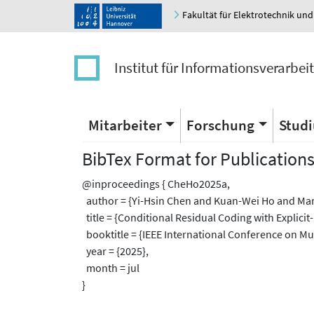
Fakultät für Elektrotechnik und
Institut für Informationsverarbei
Mitarbeiter
Forschung
Stud
BibTex Format for Publication
@inproceedings { CheHo2025a,
author = {Yi-Hsin Chen and Kuan-Wei Ho and Mar
title = {Conditional Residual Coding with Explici
booktitle = {IEEE International Conference on Mu
year = {2025},
month = jul
}