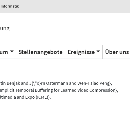
 Informatik
tung
ium
Stellenangebote
Ereignisse
Über uns
s
tin Benjak and J{\"o}rn Ostermann and Wen-Hsiao Peng},
t-Implicit Temporal Buffering for Learned Video Compression},
ltimedia and Expo (ICME)},